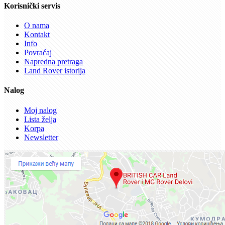
Korisnički servis
O nama
Kontakt
Info
Povraćaj
Napredna pretraga
Land Rover istorija
Nalog
Moj nalog
Lista želja
Korpa
Newsletter