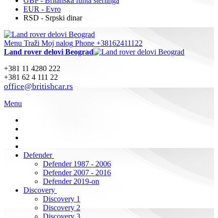
GBP - Britanska funta sterlinga
EUR - Evro
RSD - Srpski dinar
Menu
Traži
Moj nalog
Phone +38162411122
Land rover delovi Beograd
+381 11 4280 222
+381 62 4 111 22
office@britishcar.rs
Menu
Defender
Defender 1987 - 2006
Defender 2007 - 2016
Defender 2019-on
Discovery
Discovery 1
Discovery 2
Discovery 3