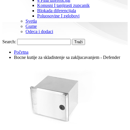
4 Pina diferencijal
Konusni I tanjirasti zupcanik
Blokada diferencijala
Poluosovine I zglobovi
Svetla
Gume
Odeca i dodaci
Search:
Traži
Početna
Bocne kutije za skladistenje sa zakljucavanjem - Defender