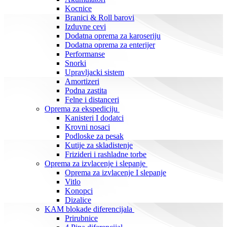
Kocnice
Branici & Roll barovi
Izduvne cevi
Dodatna oprema za karoseriju
Dodatna oprema za enterijer
Performanse
Snorki
Upravljacki sistem
Amortizeri
Podna zastita
Felne i distanceri
Oprema za ekspediciju
Kanisteri I dodatci
Krovni nosaci
Podloske za pesak
Kutije za skladistenje
Frizideri i rashladne torbe
Oprema za izvlacenje i slepanje
Oprema za izvlacenje I slepanje
Vitlo
Konopci
Dizalice
KAM blokade diferencijala
Prirubnice