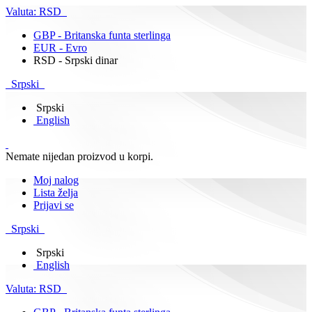
Valuta:
RSD
GBP - Britanska funta sterlinga
EUR - Evro
RSD - Srpski dinar
Srpski
Srpski
English
Nemate nijedan proizvod u korpi.
Moj nalog
Lista želja
Prijavi se
Srpski
Srpski
English
Valuta:
RSD