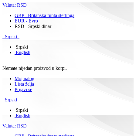
Valuta:
RSD
GBP - Britanska funta sterlinga
EUR - Evro
RSD - Srpski dinar
Srpski
Srpski
English
Nemate nijedan proizvod u korpi.
Moj nalog
Lista želja
Prijavi se
Srpski
Srpski
English
Valuta:
RSD