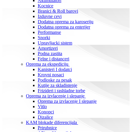
Akumulatori
Kocnice
Branici & Roll barovi
Izduvne cevi
Dodatna oprema za karoseriju
Dodatna oprema za enterijer
Performanse
Snorki
Upravljacki sistem
Amortizeri
Podna zastita
Felne i distanceri
Oprema za ekspediciju
Kanisteri I dodatci
Krovni nosaci
Podloske za pesak
Kutije za skladistenje
Frizideri i rashladne torbe
Oprema za izvlacenje i slepanje
Oprema za izvlacenje I slepanje
Vitlo
Konopci
Dizalice
KAM blokade diferencijala
Prirubnice