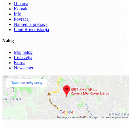
O nama
Kontakt
Info
Povraćaj
Napredna pretraga
Land Rover istorija
Nalog
Moj nalog
Lista želja
Korpa
Newsletter