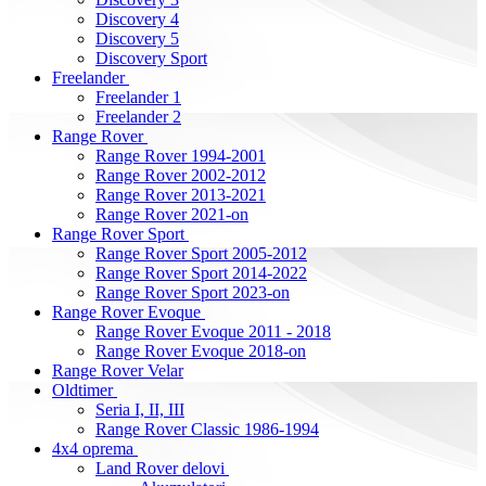
Discovery 4
Discovery 5
Discovery Sport
Freelander
Freelander 1
Freelander 2
Range Rover
Range Rover 1994-2001
Range Rover 2002-2012
Range Rover 2013-2021
Range Rover 2021-on
Range Rover Sport
Range Rover Sport 2005-2012
Range Rover Sport 2014-2022
Range Rover Sport 2023-on
Range Rover Evoque
Range Rover Evoque 2011 - 2018
Range Rover Evoque 2018-on
Range Rover Velar
Oldtimer
Seria I, II, III
Range Rover Classic 1986-1994
4x4 oprema
Land Rover delovi