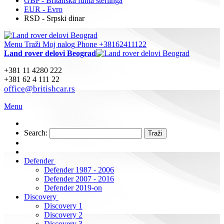
GBP - Britanska funta sterlinga
EUR - Evro
RSD - Srpski dinar
Menu
Traži
Moj nalog
Phone +38162411122
Land rover delovi Beograd
+381 11 4280 222
+381 62 4 111 22
office@britishcar.rs
Menu
Search:
Traži
Defender
Defender 1987 - 2006
Defender 2007 - 2016
Defender 2019-on
Discovery
Discovery 1
Discovery 2
Discovery 3