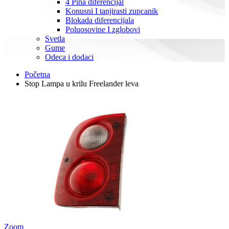
4 Pina diferencijal
Konusni I tanjirasti zupcanik
Blokada diferencijala
Poluosovine I zglobovi
Svetla
Gume
Odeca i dodaci
Početna
Stop Lampa u krilu Freelander leva
Zoom