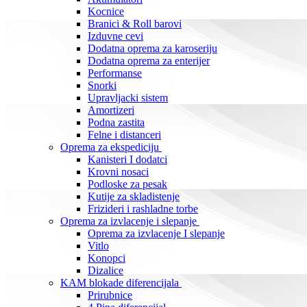
Kocnice
Branici & Roll barovi
Izduvne cevi
Dodatna oprema za karoseriju
Dodatna oprema za enterijer
Performanse
Snorki
Upravljacki sistem
Amortizeri
Podna zastita
Felne i distanceri
Oprema za ekspediciju
Kanisteri I dodatci
Krovni nosaci
Podloske za pesak
Kutije za skladistenje
Frizideri i rashladne torbe
Oprema za izvlacenje i slepanje
Oprema za izvlacenje I slepanje
Vitlo
Konopci
Dizalice
KAM blokade diferencijala
Prirubnice