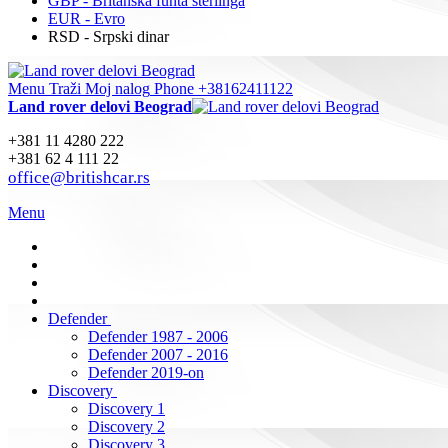
GBP - Britanska funta sterlinga
EUR - Evro
RSD - Srpski dinar
Menu
Traži
Moj nalog
Phone +38162411122
Land rover delovi Beograd
+381 11 4280 222
+381 62 4 111 22
office@britishcar.rs
Menu
Defender
Defender 1987 - 2006
Defender 2007 - 2016
Defender 2019-on
Discovery
Discovery 1
Discovery 2
Discovery 3