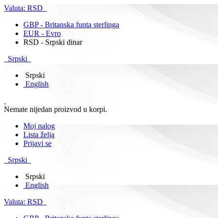
Valuta:
RSD
GBP - Britanska funta sterlinga
EUR - Evro
RSD - Srpski dinar
Srpski
Srpski
English
Nemate nijedan proizvod u korpi.
Moj nalog
Lista želja
Prijavi se
Srpski
Srpski
English
Valuta:
RSD