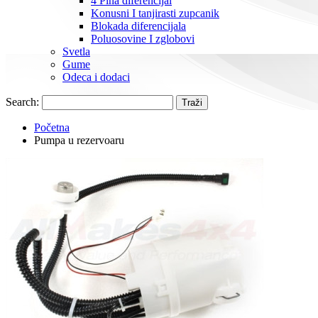
4 Pina diferencijal
Konusni I tanjirasti zupcanik
Blokada diferencijala
Poluosovine I zglobovi
Svetla
Gume
Odeca i dodaci
Search:
Traži
Početna
Pumpa u rezervoaru